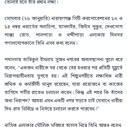
তোলাই হবে তাঁর প্রধান লক্ষ্য।
সোমবার (২৬ জানুয়ারি) নারায়ণগঞ্জ সিটি করপোরেশনের ১৩ ও
১৪ নম্বর ওয়ার্ডের গলাচিপা, মাসদাইর, জিউস পুকুর, দেওভোগ
পাক্কা রোড, পালপাড়া ও নন্দীপাড়া এলাকায় দিনভর
গণসংযোগকালে তিনি এসব কথা বলেন।
পথসভায় তারিকুল ইসলাম সুজন নগরের অব্যবস্থাপনা তুলে ধরে
বলেন, “একজন নারীকে ঘর থেকে বের হওয়ার পর প্রতিটি মুহূর্তে
নিরাপত্তাহীনতায় ভুগতে হয়। এই শিল্পনগরীতে লক্ষাধিক নারী
শ্রমিক ও কর্মজীবী মানুষ রয়েছেন, যারা প্রয়োজনে বা কাজের
তাগিদে গভীর রাতেও চলাচল করেন। কিন্তু এই শহর কি তাঁদের
জন্য নিরাপদ? আমরা এমন একটি নগর গড়তে চাই যেখানে নারীরা
দিন-রাত নির্বিঘ্নে ও নির্ভয়ে চলাচল করতে পারবেন।”
নাসিক এলাকার মৌলিক সুবিধার অভাব নিয়ে তিনি আরও বলেন,