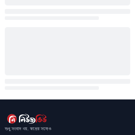
শুধু সংবাদ নয়, স্বপ্নের সঙ্গেও