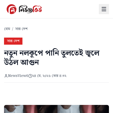
হোম
/
সারা দেশ
সারা দেশ
নতুন নলকূপে পানি তুলতেই জ্বলে
উঠল আগুন
NewsView6
২৪ মে, ২০২৬ ভোর ৪:৩২