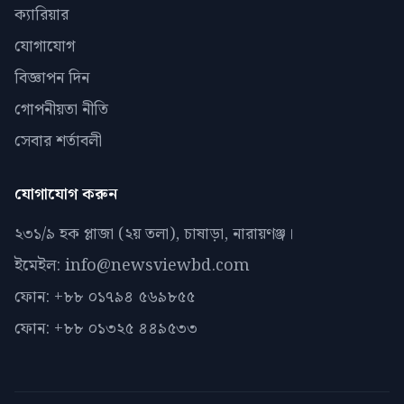
ক্যারিয়ার
যোগাযোগ
বিজ্ঞাপন দিন
গোপনীয়তা নীতি
সেবার শর্তাবলী
যোগাযোগ করুন
২৩১/৯ হক প্লাজা (২য় তলা), চাষাড়া, নারায়ণঞ্জ।
ইমেইল: info@newsviewbd.com
ফোন: +৮৮ ০১৭৯৪ ৫৬৯৮৫৫
ফোন: +৮৮ ০১৩২৫ ৪৪৯৫৩৩