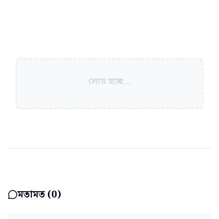
লোড হচ্ছে...
মতামত (
0
)