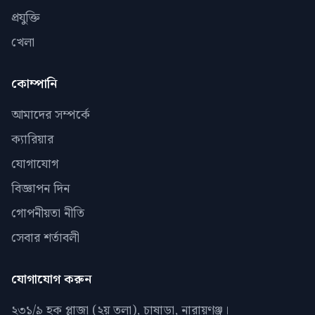
প্রযুক্তি
খেলা
কোম্পানি
আমাদের সম্পর্কে
ক্যারিয়ার
যোগাযোগ
বিজ্ঞাপন দিন
গোপনীয়তা নীতি
সেবার শর্তাবলী
যোগাযোগ করুন
২৩১/৯ হক প্লাজা (২য় তলা), চাষাড়া, নারায়ণঞ্জ।