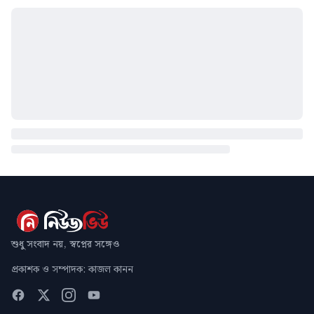
শুধু সংবাদ নয়, স্বপ্নের সঙ্গেও
প্রকাশক ও সম্পাদক: কাজল কানন