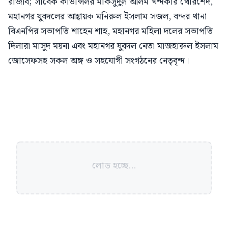
রাজীব; সাবেক কাউন্সিলর মাকসুদুল আলম খন্দকার খোরশেদ,
মহানগর যুবদলের আহ্বায়ক মনিরুল ইসলাম সজল, বন্দর থানা
বিএনপির সভাপতি শাহেন শাহ, মহানগর মহিলা দলের সভাপতি
দিলারা মাসুদ ময়না এবং মহানগর যুবদল নেতা মাজহারুল ইসলাম
জোসেফসহ সকল অঙ্গ ও সহযোগী সংগঠনের নেতৃবৃন্দ।
লোড হচ্ছে...