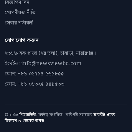
বিজ্ঞাপন দিন
গোপনীয়তা নীতি
সেবার শর্তাবলী
যোগাযোগ করুন
২৩১/৯ হক প্লাজা (২য় তলা), চাষাড়া, নারায়ণঞ্জ।
ইমেইল: info@newsviewbd.com
ফোন: +৮৮ ০১৭৯৪ ৫৬৯৮৫৫
ফোন: +৮৮ ০১৩২৫ ৪৪৯৫৩৩
© ২০২৫
নিউজভিউ
. সর্বস্বত্ব সংরক্ষিত। কারিগরি সহায়তায়
ভারাবীট ওয়েব
ডিজাইন & ডেভেলপমেন্ট