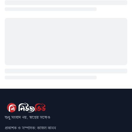
শুধু সংবাদ নয়, স্বপ্নের সঙ্গেও
প্রকাশক ও সম্পাদক: কাজল কানন