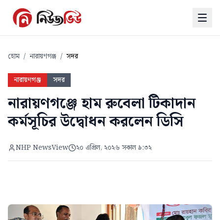
হোম
/
নারায়ণগঞ্জ
/
সদর
নারায়ণগঞ্জ
সদর
নারায়ণগঞ্জে হাম রুবেলা টিকাদান
কর্মসূচির উদ্বোধন করলেন ডিসি
NHP NewsView
২০ এপ্রিল, ২০২৬ সকাল ৯:৩২