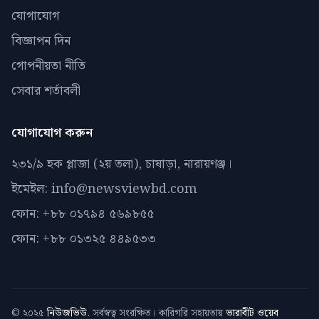
যোগাযোগ
বিজ্ঞাপন দিন
গোপনীয়তা নীতি
সেবার শর্তাবলী
যোগাযোগ করুন
২৩১/৯ হক প্লাজা (২য় তলা), চাষাড়া, নারায়ণঞ্জ।
ইমেইল: info@newsviewbd.com
ফোন: +৮৮ ০১৭৯৪ ৫৬৯৮৫৫
ফোন: +৮৮ ০১৩২৫ ৪৪৯৫৩৩
© ২০২৫
নিউজভিউ
. সর্বস্বত্ব সংরক্ষিত। কারিগরি সহায়তায়
ভারাবীট ওয়েব