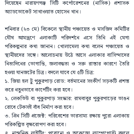
দিয়েছেন নারায়ণগঞ্জ সিটি কর্পোরেশনের (নাসিক) প্রশাসক
অ্যাডভোকেট সাখাওয়াত হোসেন খান।
শনিবার (২৩ মে) বিকেলে স্থানীয় পঞ্চায়েত ও মসজিদ কমিটির
যৌথ আমন্ত্রণে এলাকাটি পরিদর্শনে এসে তিনি এই মেগা
পরিকল্পনার কথা জানান। খোলামেলা কথা বলেন পঞ্চায়েত ও
স্থানীয়দের সঙ্গে। আলোচনায় উঠে আসে এলাকার বাসিন্দাদের
নিত্যদিনের ভোগান্তি, জলাবদ্ধতা ও সরু রাস্তার কারণে তৈরি
হওয়া যানজটের চিত্র। বদলে যাবে যে ৫টি চিত্র:
১. জিয়া হল টু পুকুরপাড় রোড: বর্তমানের সংকীর্ণ সড়কটি প্রশস্ত
করে নতুনভাবে কার্পেটিং করা হবে।
২. লেকভিউ বা পুকুরপাড় সংস্কার: রামবাবুর পুকুরপাড়ের ভাঙন
রোধে টেকসই বাঁধ নির্মাণ করা হবে।
৩. গ্রিন সিটি প্রজেক্ট: পরিবেশের ভারসাম্য রক্ষায় পুরো এলাকায়
পরিকল্পিত বৃক্ষরোপণ করা হবে।
৪. নান্দনিক লাইটিং: পুরোনো ও অকেজো ল্যাম্পপোস্ট বদলে