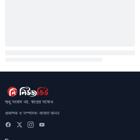
শুধু সংবাদ নয়, স্বপ্নের সঙ্গেও
প্রকাশক ও সম্পাদক: কাজল কানন