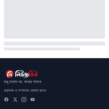
শুধু সংবাদ নয়, স্বপ্নের সঙ্গেও
প্রকাশক ও সম্পাদক: কাজল কানন