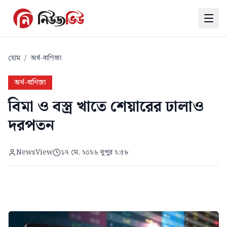
হোম
/
অর্থ-বাণিজ্য
অর্থ-বাণিজ্য
বিমা ও বস্ত্র খাতে শেয়ারের ঢালাও
দরপতন
NewsView
১৭ মে, ২০২৬ দুপুর ২:৫৮