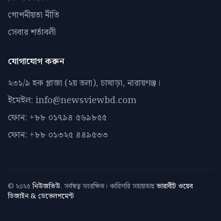
গোপনীয়তা নীতি
সেবার শর্তাবলী
যোগাযোগ করুন
২৩১/৯ হক প্লাজা (২য় তলা), চাষাড়া, নারায়ণঞ্জ।
ইমেইল: info@newsviewbd.com
ফোন: +৮৮ ০১৭৯৪ ৫৬৯৮৫৫
ফোন: +৮৮ ০১৩২৫ ৪৪৯৫৩৩
© ২০২৫
নিউজভিউ
. সর্বস্বত্ব সংরক্ষিত। কারিগরি সহায়তায়
ভারাবীট ওয়েব
ডিজাইন & ডেভেলপমেন্ট