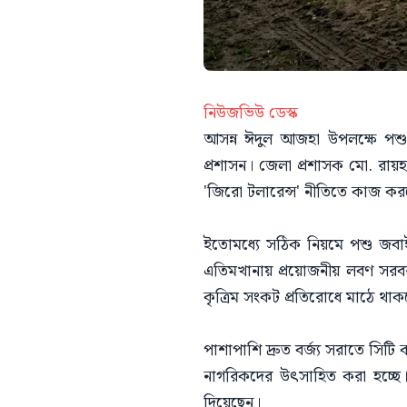
নিউজভিউ ডেস্ক
আসন্ন ঈদুল আজহা উপলক্ষে পশুর কা
প্রশাসন। জেলা প্রশাসক মো. রা
'জিরো টলারেন্স' নীতিতে কাজ করছ
ইতোমধ্যে সঠিক নিয়মে পশু জবাই 
এতিমখানায় প্রয়োজনীয় লবণ সরবরাহ
কৃত্রিম সংকট প্রতিরোধে মাঠে থাক
পাশাপাশি দ্রুত বর্জ্য সরাতে সিটি
নাগরিকদের উৎসাহিত করা হচ্ছে। 
দিয়েছেন।