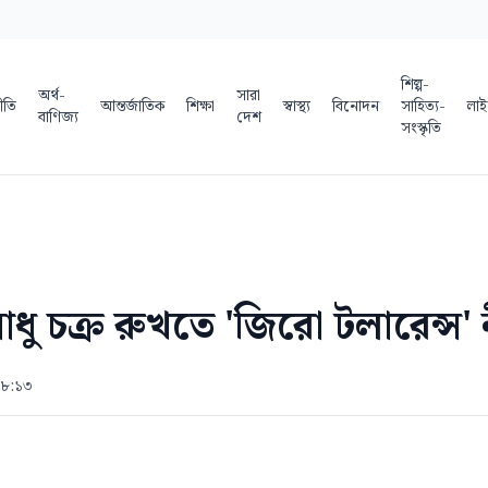
শিল্প-
অর্থ-
সারা
ীতি
আন্তর্জাতিক
শিক্ষা
স্বাস্থ্য
বিনোদন
সাহিত্য-
লাই
বাণিজ্য
দেশ
সংস্কৃতি
াধু চক্র রুখতে 'জিরো টলারেন্স' 
 ৮:১৩