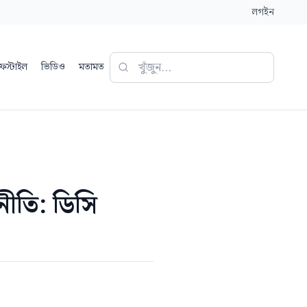
লগইন
ফস্টাইল
ভিডিও
মতামত
নীতি: ডিসি