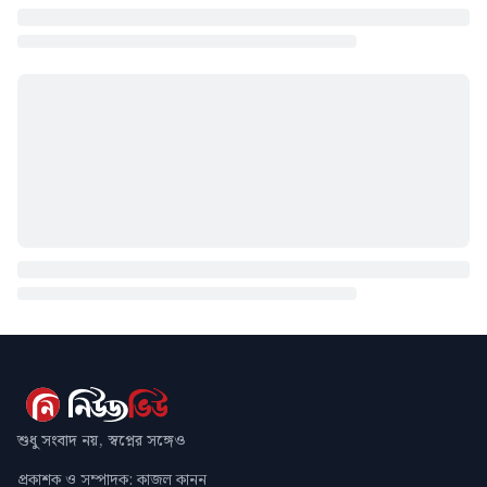
শুধু সংবাদ নয়, স্বপ্নের সঙ্গেও
প্রকাশক ও সম্পাদক: কাজল কানন