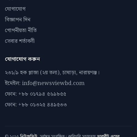
যোগাযোগ
বিজ্ঞাপন দিন
গোপনীয়তা নীতি
সেবার শর্তাবলী
যোগাযোগ করুন
২৩১/৯ হক প্লাজা (২য় তলা), চাষাড়া, নারায়ণঞ্জ।
ইমেইল: info@newsviewbd.com
ফোন: +৮৮ ০১৭৯৪ ৫৬৯৮৫৫
ফোন: +৮৮ ০১৩২৫ ৪৪৯৫৩৩
© ২০২৫
নিউজভিউ
. সর্বস্বত্ব সংরক্ষিত। কারিগরি সহায়তায়
ভারাবীট ওয়েব