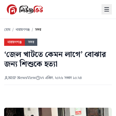
হোম
/
নারায়ণগঞ্জ
/
সদর
নারায়ণগঞ্জ
সদর
‘জেল খাটতে কেমন লাগে’ বোঝার
জন্য শিশুকে হত্যা
NHP NewsView
২৭ এপ্রিল, ২০২৬ সকাল ১০:২৪