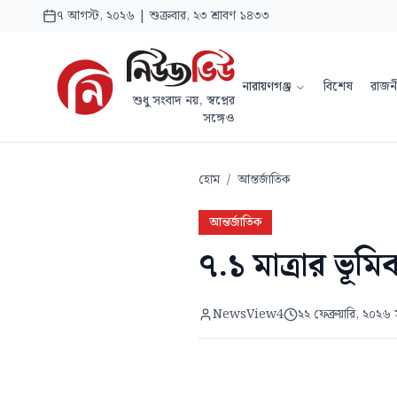
৭ আগস্ট, ২০২৬ | শুক্রবার, ২৩ শ্রাবণ ১৪৩৩
নারায়ণগঞ্জ
বিশেষ
রাজন
শুধু সংবাদ নয়, স্বপ্নের
সঙ্গেও
হোম
/
আন্তর্জাতিক
আন্তর্জাতিক
৭.১ মাত্রার ভূম
NewsView4
২২ ফেব্রুয়ারি, ২০২৬ স