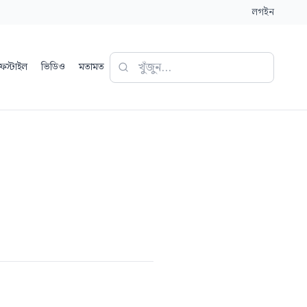
লগইন
ফস্টাইল
ভিডিও
মতামত