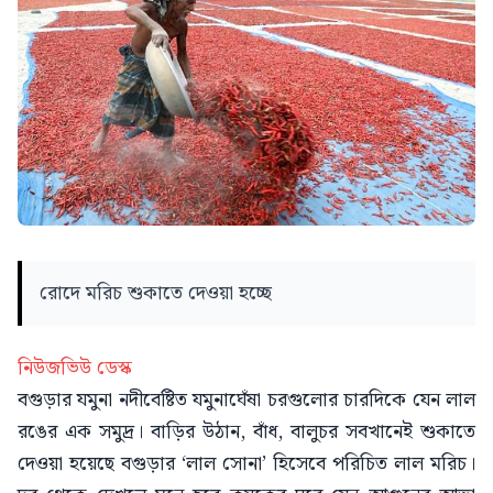
রোদে মরিচ শুকাতে দেওয়া হচ্ছে
নিউজভিউ ডেস্ক
বগুড়ার যমুনা নদীবেষ্টিত যমুনাঘেঁষা চরগুলোর চারদিকে যেন লাল
রঙের এক সমুদ্র। বাড়ির উঠান, বাঁধ, বালুচর সবখানেই শুকাতে
দেওয়া হয়েছে বগুড়ার ‘লাল সোনা’ হিসেবে পরিচিত লাল মরিচ।