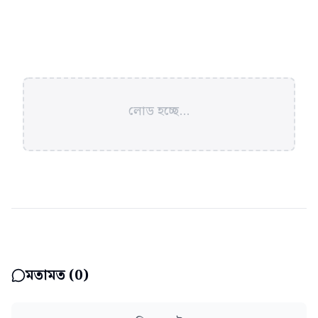
লোড হচ্ছে...
মতামত (
0
)