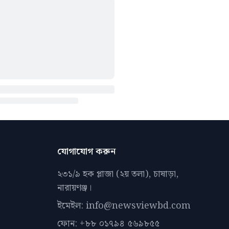
যোগাযোগ করুন
২৩১/৯ হক প্লাজা (২য় তলা), চাষাড়া,
নারায়ণঞ্জ।
ইমেইল: info@newsviewbd.com
ফোন: +৮৮ ০১৭৯৪ ৫৬৯৮৫৫