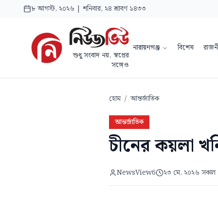
৮ আগস্ট, ২০২৬ | শনিবার, ২৪ শ্রাবণ ১৪৩৩
নারায়ণগঞ্জ
বিশেষ
রাজন
শুধু সংবাদ নয়, স্বপ্নের
সঙ্গেও
হোম
/
আন্তর্জাতিক
আন্তর্জাতিক
চীনের কয়লা খনি
NewsView6
২৩ মে, ২০২৬ সকাল