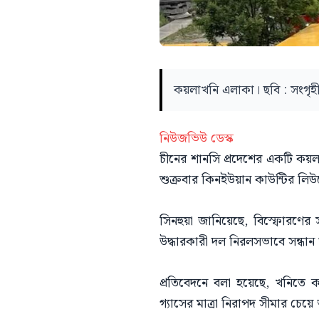
কয়লাখনি এলাকা। ছবি : সংগৃহ
নিউজভিউ ডেস্ক
চীনের শানসি প্রদেশের একটি কয়লা
শুক্রবার কিনইউয়ান কাউন্টির লি
সিনহুয়া জানিয়েছে, বিস্ফোরণের
উদ্ধারকারী দল নিরলসভাবে সন্ধান
প্রতিবেদনে বলা হয়েছে, খনিতে ক
গ্যাসের মাত্রা নিরাপদ সীমার চেয়