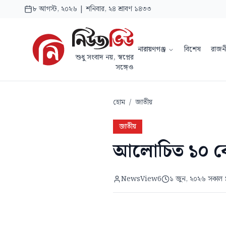
৮ আগস্ট, ২০২৬ | শনিবার, ২৪ শ্রাবণ ১৪৩৩
নারায়ণগঞ্জ
বিশেষ
রাজন
শুধু সংবাদ নয়, স্বপ্নের
সঙ্গেও
হোম
/
জাতীয়
জাতীয়
আলোচিত ১০ কোট
NewsView6
১ জুন, ২০২৬ সকাল 