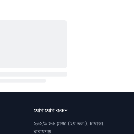
যোগাযোগ করুন
২৩১/৯ হক প্লাজা (২য় তলা), চাষাড়া,
নারায়ণঞ্জ।