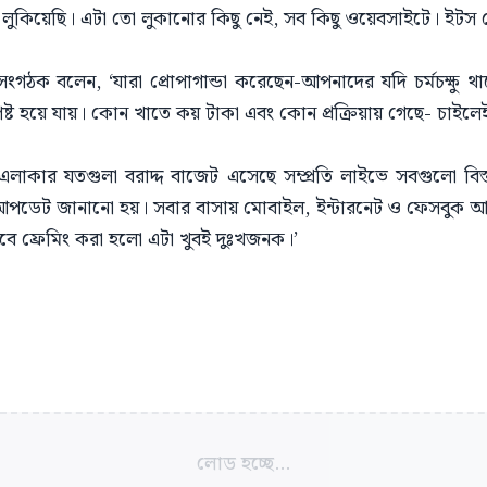
ে লুকিয়েছি। এটা তো লুকানোর কিছু নেই, সব কিছু ওয়েবসাইটে। ইটস
সংগঠক বলেন, ‘যারা প্রোপাগান্ডা করেছেন-আপনাদের যদি চর্মচক্ষু থাক
্পষ্ট হয়ে যায়। কোন খাতে কয় টাকা এবং কোন প্রক্রিয়ায় গেছে- চাইল
 এলাকার যতগুলা বরাদ্দ বাজেট এসেছে সম্প্রতি লাইভে সবগুলো বি
 আপডেট জানানো হয়। সবার বাসায় মোবাইল, ইন্টারনেট ও ফেসবুক 
ে ফ্রেমিং করা হলো এটা খুবই দুঃখজনক।’
লোড হচ্ছে...