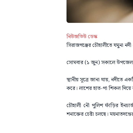
নিউজভিউ ডেস্ক
সিরাজগঞ্জের চৌহালীতে যমুনা নদ
সোমবার (১ জুন) সকালে উপজেলার 
স্থানীয় সূত্রে জানা যায়, নদীতে
করে। লাশের হাত-পা শিকল দিয়ে ব
চৌহালী নৌ পুলিশ ফাঁড়ির ইনচার্
শনাক্তের চেষ্টা চলছে। ময়নাতদন্তে