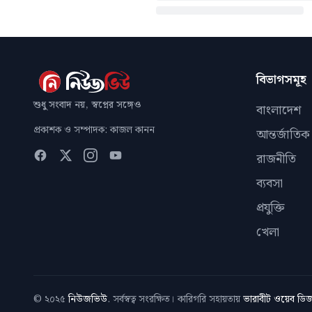
বিভাগসমূহ
শুধু সংবাদ নয়, স্বপ্নের সঙ্গেও
বাংলাদেশ
প্রকাশক ও সম্পাদক: কাজল কানন
আন্তর্জাতিক
রাজনীতি
ব্যবসা
প্রযুক্তি
খেলা
© ২০২৫
নিউজভিউ
. সর্বস্বত্ব সংরক্ষিত। কারিগরি সহায়তায়
ভারাবীট ওয়েব ড