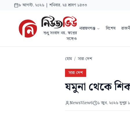
৮ আগস্ট, ২০২৬ | শনিবার, ২৪ শ্রাবণ ১৪৩৩
নারায়ণগঞ্জ
বিশেষ
রাজন
শুধু সংবাদ নয়, স্বপ্নের
সঙ্গেও
হোম
/
সারা দেশ
সারা দেশ
যমুনা থেকে শিক
NewsView6
১ জুন, ২০২৬ দুপুর 