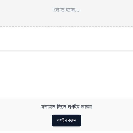
লোড হচ্ছে...
মতামত দিতে লগইন করুন
লগইন করুন