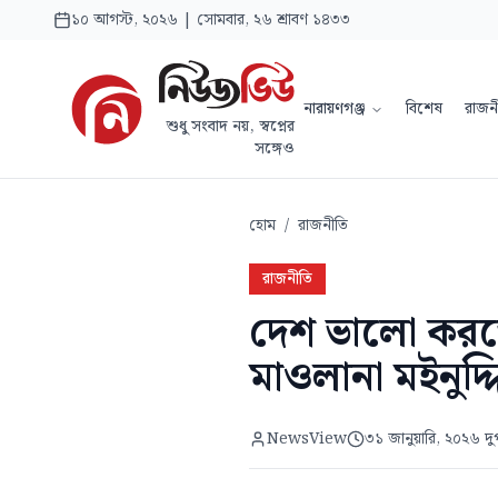
১০ আগস্ট, ২০২৬ | সোমবার, ২৬ শ্রাবণ ১৪৩৩
নারায়ণগঞ্জ
বিশেষ
রাজন
শুধু সংবাদ নয়, স্বপ্নের
সঙ্গেও
হোম
/
রাজনীতি
রাজনীতি
দেশ ভালো করত
মাওলানা মইনুদ্দ
NewsView
৩১ জানুয়ারি, ২০২৬ দু