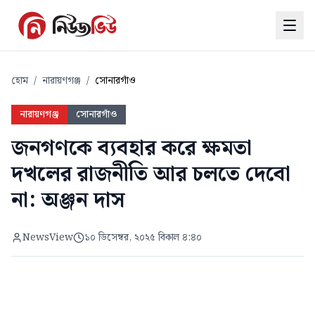
হোম
/
নারায়ণগঞ্জ
/
সোনারগাঁও
নারায়ণগঞ্জ
সোনারগাঁও
জনগণকে ব্যবহার করে ক্ষমতা
দখলের রাজনীতি আর চলতে দেবো
না: অঞ্জন দাস
NewsView
১০ ডিসেম্বর, ২০২৫ বিকাল ৪:৪০