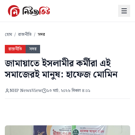
হোম
/
রাজনীতি
/
সদর
রাজনীতি
সদর
জামায়াতে ইসলামীর কর্মীরা এই
সমাজেরই মানুষ: হাফেজ মোমিন
NHP NewsView
১৩ মার্চ, ২০২৬ বিকাল ৪:০১