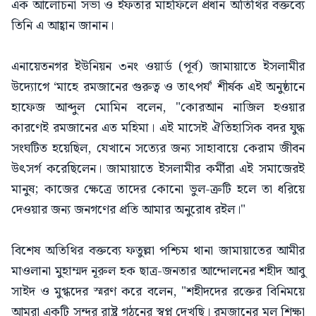
এক আলোচনা সভা ও ইফতার মাহফিলে প্রধান অতিথির বক্তব্যে
তিনি এ আহ্বান জানান।
এনায়েতনগর ইউনিয়ন ৩নং ওয়ার্ড (পূর্ব) জামায়াতে ইসলামীর
উদ্যোগে ‘মাহে রমজানের গুরুত্ব ও তাৎপর্য’ শীর্ষক এই অনুষ্ঠানে
হাফেজ আব্দুল মোমিন বলেন, "কোরআন নাজিল হওয়ার
কারণেই রমজানের এত মহিমা। এই মাসেই ঐতিহাসিক বদর যুদ্ধ
সংঘটিত হয়েছিল, যেখানে সত্যের জন্য সাহাবায়ে কেরাম জীবন
উৎসর্গ করেছিলেন। জামায়াতে ইসলামীর কর্মীরা এই সমাজেরই
মানুষ; কাজের ক্ষেত্রে তাদের কোনো ভুল-ত্রুটি হলে তা ধরিয়ে
দেওয়ার জন্য জনগণের প্রতি আমার অনুরোধ রইল।"
বিশেষ অতিথির বক্তব্যে ফতুল্লা পশ্চিম থানা জামায়াতের আমীর
মাওলানা মুহাম্মদ নূরুল হক ছাত্র-জনতার আন্দোলনের শহীদ আবু
সাইদ ও মুগ্ধদের স্মরণ করে বলেন, "শহীদদের রক্তের বিনিময়ে
আমরা একটি সুন্দর রাষ্ট্র গঠনের স্বপ্ন দেখছি। রমজানের মূল শিক্ষা