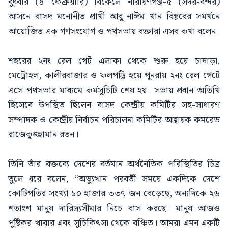
​বুধবার (৪ ফেব্রুয়ারি) বিকেলে নারায়ণগঞ্জ-৫ (সদর-বন্দর)
আসনে বাসদ মনোনীত প্রার্থী আবু নাঈম খান বিপ্লবের সমর্থনে
আয়োজিত এক গণসংযোগ ও পথসভায় বক্তারা এসব কথা বলেন।
শহরের ২নং রেল গেট এলাকা থেকে শুরু হয়ে চাষাড়া,
মেট্রোহল, কালীরবাজার ও ফলপট্টি হয়ে পুনরায় ২নং রেল গেটে
এসে পথসভার মাধ্যমে কর্মসূচিটি শেষ হয়। সভায় প্রধান অতিথি
হিসেবে উপস্থিত ছিলেন বাসদ কেন্দ্রীয় কমিটির সহ-সাধারণ
সম্পাদক ও কেন্দ্রীয় নির্বাচন পরিচালনা কমিটির আহ্বায়ক কমরেড
রাজেকুজ্জামান রতন।
​তিনি তাঁর বক্তব্যে দেশের বর্তমান অর্থনৈতিক পরিস্থিতির চিত্র
তুলে ধরে বলেন, “অভ্যুত্থান পরবর্তী সময়ে একদিকে দেশে
কোটিপতির সংখ্যা ১০ হাজার ৩৩৭ জন বেড়েছে, অন্যদিকে ২৬
শতাংশ মানুষ দারিদ্র্যসীমার নিচে বাস করছে। মানুষ আজও
পুষ্টিকর খাবার এবং সুচিকিৎসা থেকে বঞ্চিত। আমরা এমন একটি