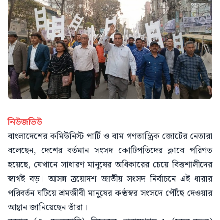
নিউজভিউ
বাংলাদেশের কমিউনিস্ট পার্টি ও বাম গণতান্ত্রিক জোটের নেতারা
বলেছেন, দেশের বর্তমান সংসদ কোটিপতিদের ক্লাবে পরিণত
হয়েছে, যেখানে সাধারণ মানুষের অধিকারের চেয়ে বিত্তশালীদের
স্বার্থই বড়। আসন্ন ত্রয়োদশ জাতীয় সংসদ নির্বাচনে এই ধারার
পরিবর্তন ঘটিয়ে শ্রমজীবী মানুষের কণ্ঠস্বর সংসদে পৌঁছে দেওয়ার
আহ্বান জানিয়েছেন তাঁরা।