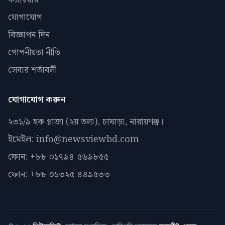
যোগাযোগ
বিজ্ঞাপন দিন
গোপনীয়তা নীতি
সেবার শর্তাবলী
যোগাযোগ করুন
২৩১/৯ হক প্লাজা (২য় তলা), চাষাড়া, নারায়ণঞ্জ।
ইমেইল: info@newsviewbd.com
ফোন: +৮৮ ০১৭৯৪ ৫৬৯৮৫৫
ফোন: +৮৮ ০১৩২৫ ৪৪৯৫৩৩