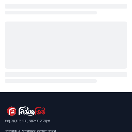
শুধু সংবাদ নয়, স্বপ্নের সঙ্গেও
প্রকাশক ও সম্পাদক: কাজল কানন