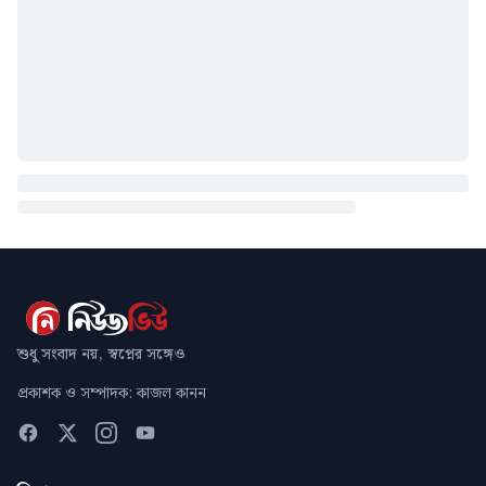
শুধু সংবাদ নয়, স্বপ্নের সঙ্গেও
প্রকাশক ও সম্পাদক: কাজল কানন