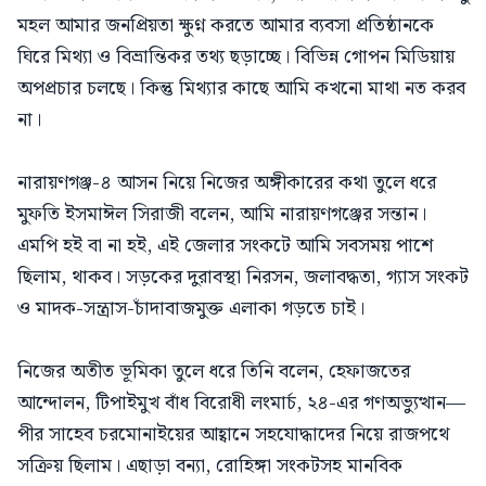
মহল আমার জনপ্রিয়তা ক্ষুণ্ন করতে আমার ব্যবসা প্রতিষ্ঠানকে
ঘিরে মিথ্যা ও বিভ্রান্তিকর তথ্য ছড়াচ্ছে। বিভিন্ন গোপন মিডিয়ায়
অপপ্রচার চলছে। কিন্তু মিথ্যার কাছে আমি কখনো মাথা নত করব
না।
নারায়ণগঞ্জ-৪ আসন নিয়ে নিজের অঙ্গীকারের কথা তুলে ধরে
মুফতি ইসমাঈল সিরাজী বলেন, আমি নারায়ণগঞ্জের সন্তান।
এমপি হই বা না হই, এই জেলার সংকটে আমি সবসময় পাশে
ছিলাম, থাকব। সড়কের দুরাবস্থা নিরসন, জলাবদ্ধতা, গ্যাস সংকট
ও মাদক-সন্ত্রাস-চাঁদাবাজমুক্ত এলাকা গড়তে চাই।
নিজের অতীত ভূমিকা তুলে ধরে তিনি বলেন, হেফাজতের
আন্দোলন, টিপাইমুখ বাঁধ বিরোধী লংমার্চ, ২৪-এর গণঅভ্যুত্থান—
পীর সাহেব চরমোনাইয়ের আহ্বানে সহযোদ্ধাদের নিয়ে রাজপথে
সক্রিয় ছিলাম। এছাড়া বন্যা, রোহিঙ্গা সংকটসহ মানবিক