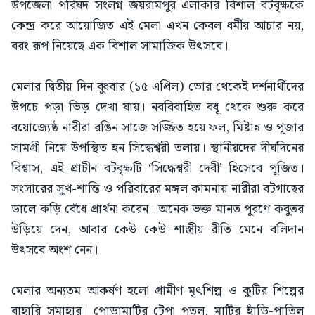
উপজেলা পরিষদ সংলগ্ন জয়রামপুর এলাকার বিশাল বটবৃক্ষকে
কেন্দ্র করে আয়োজিত এই মেলা এখন কেবল ধর্মীয় আচার নয়,
বরং রূপ নিয়েছে এক বিশাল সামাজিক উৎসবে।
মেলার দ্বিতীয় দিন বুধবার (১৫ এপ্রিল) ভোর থেকেই দর্শনার্থীদের
উপচে পড়া ভিড় দেখা যায়। নববিবাহিত বধূ থেকে শুরু করে
বয়োজ্যেষ্ঠ নারীরা রঙিন সাজে সজ্জিত হয়ে ফল, মিষ্টান্ন ও পূজার
সামগ্রী নিয়ে উপস্থিত হন সিদ্ধেশ্বরী তলায়। স্থানীয়দের দীর্ঘদিনের
বিশ্বাস, এই প্রাচীন বটবৃক্ষটি ‘সিদ্ধেশ্বরী দেবী’ হিসেবে পূজিত।
সংসারের সুখ-শান্তি ও পরিবারের মঙ্গল কামনায় নারীরা বটগাছের
ডালে কড়ি বেঁধে প্রার্থনা করেন। অনেক ভক্ত মানত পূরণে কবুতর
উড়িয়ে দেন, আবার কেউ কেউ শাস্ত্রীয় রীতি মেনে বলিদান
উৎসবে অংশ নেন।
মেলার অন্যতম আকর্ষণ হলো গ্রামীণ মৃৎশিল্প ও কুটির শিল্পের
বাহারি সমাহার। পোড়ামাটির টেপা পুতুল, মাটির হাঁড়ি-পাতিল