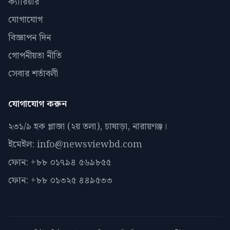
ক্যারিয়ার
যোগাযোগ
বিজ্ঞাপন দিন
গোপনীয়তা নীতি
সেবার শর্তাবলী
যোগাযোগ করুন
২৩১/৯ হক প্লাজা (২য় তলা), চাষাড়া, নারায়ণঞ্জ।
ইমেইল: info@newsviewbd.com
ফোন: +৮৮ ০১৭৯৪ ৫৬৯৮৫৫
ফোন: +৮৮ ০১৩২৫ ৪৪৯৫৩৩