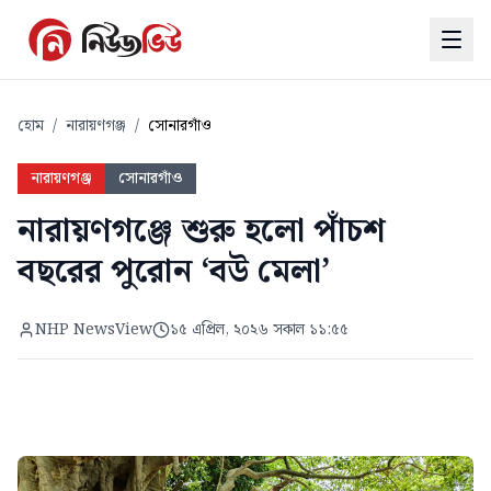
হোম
/
নারায়ণগঞ্জ
/
সোনারগাঁও
নারায়ণগঞ্জ
সোনারগাঁও
নারায়ণগঞ্জে শুরু হলো পাঁচশ
বছরের পুরোন ‘বউ মেলা’
NHP NewsView
১৫ এপ্রিল, ২০২৬ সকাল ১১:৫৫