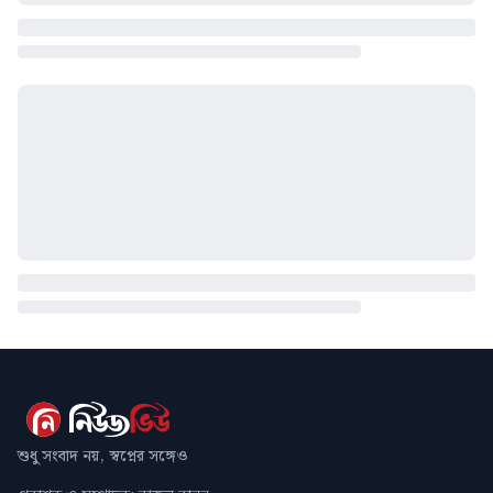
শুধু সংবাদ নয়, স্বপ্নের সঙ্গেও