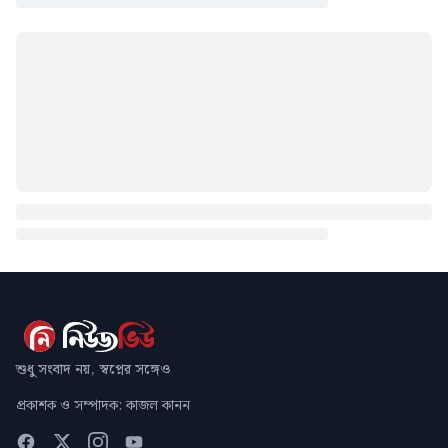
শুধু সংবাদ নয়, স্বপ্নের সঙ্গেও
প্রকাশক ও সম্পাদক: কাজল কানন