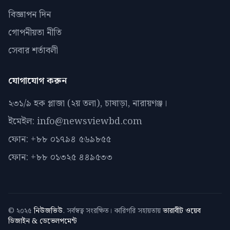
বিজ্ঞাপন দিন
গোপনীয়তা নীতি
সেবার শর্তাবলী
যোগাযোগ করুন
২৩১/৯ হক প্লাজা (২য় তলা), চাষাড়া, নারায়ণঞ্জ।
ইমেইল: info@newsviewbd.com
ফোন: +৮৮ ০১৭৯৪ ৫৬৯৮৫৫
ফোন: +৮৮ ০১৩২৫ ৪৪৯৫৩৩
© ২০২৫
নিউজভিউ
. সর্বস্বত্ব সংরক্ষিত। কারিগরি সহায়তায়
ভারাবীট ওয়েব
ডিজাইন & ডেভেলপমেন্ট