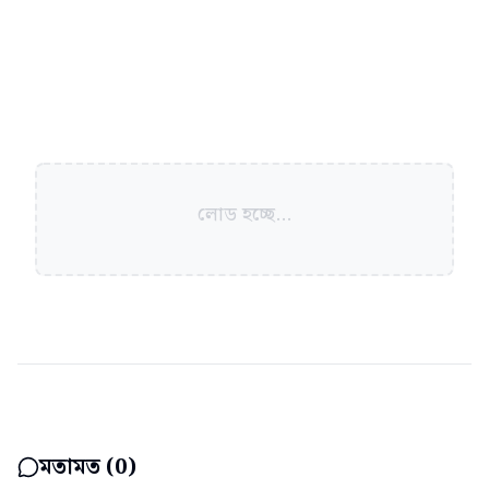
লোড হচ্ছে...
মতামত (
0
)