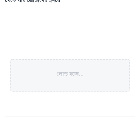
থেকে যায় শ্রোতাদের হৃদয়ে।
লোড হচ্ছে...