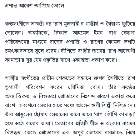
প্রশান্ত আবেশ জাগিয়ে তোলে।
কণ্ঠসংগীতে শ্রাবন্তী ধর ‘রাগ মূলতানী’র গাম্ভীর্য ও বৈরাগ্য ফুটিয়ে
তোলেন। অন্যদিকে, রিফাত আহমেদ ইমন ‘রাগ বেহাগ’
পরিবেশনের মাধ্যমে রাতের প্রশান্তি ও রাগের কোমল রূপটি
চমৎকারভাবে তুলে ধরেন। বাঁশিতে রণধীর দাসের ‘রাগ আভোগী
কানাড়া’র সুর যেন প্রকৃতির সাথে একাত্মতা প্রকাশ করে।
শাস্ত্রীয় সংগীতের প্রাচীন শেকড়ের সন্ধানে ধ্রুপদ শৈলীতে ‘রাগ
ভূপালী’ পরিবেশন করেন সৌমিতা বোস। তাঁর কণ্ঠের
আধ্যাত্মিকতা ও বিশুদ্ধতা শ্রোতাদের নিঃশব্দ শ্রবণে একাগ্র করে
রাখে। সবশেষে সেতার হাতে মঞ্চে আসেন গুণী শিল্পী নিশিত দে।
তাঁর আঙুলের ছোঁয়ায় সেতারের তারে তারে ‘রাগ কৌশি কানাড়া’
হয়ে ওঠে রাতের ভাষা। সেতারের প্রতিটি মীড় ও ঝংকার রাতের
নিস্তব্ধতা ভেঙে শ্রোতাদের এক অপূর্ব ভোরের দ্বারপ্রান্তে নিয়ে