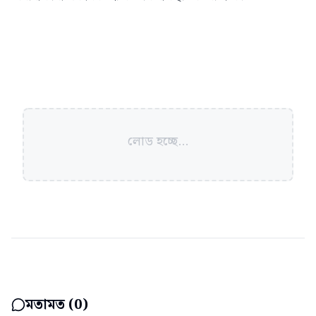
লোড হচ্ছে...
মতামত (
0
)