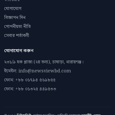
যোগাযোগ
বিজ্ঞাপন দিন
গোপনীয়তা নীতি
সেবার শর্তাবলী
যোগাযোগ করুন
২৩১/৯ হক প্লাজা (২য় তলা), চাষাড়া, নারায়ণঞ্জ।
ইমেইল: info@newsviewbd.com
ফোন: +৮৮ ০১৭৯৪ ৫৬৯৮৫৫
ফোন: +৮৮ ০১৩২৫ ৪৪৯৫৩৩