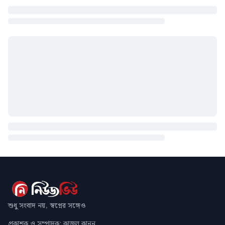
শুধু সংবাদ নয়, স্বপ্নের সঙ্গেও
প্রকাশক ও সম্পাদক: কাজল কানন