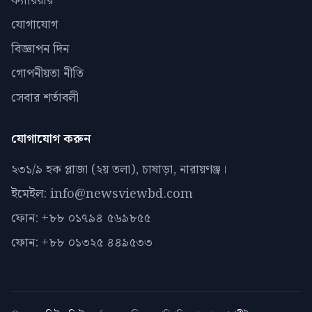
ক্যারিয়ার
যোগাযোগ
বিজ্ঞাপন দিন
গোপনীয়তা নীতি
সেবার শর্তাবলী
যোগাযোগ করুন
২৩১/৯ হক প্লাজা (২য় তলা), চাষাড়া, নারায়ণঞ্জ।
ইমেইল: info@newsviewbd.com
ফোন: +৮৮ ০১৭৯৪ ৫৬৯৮৫৫
ফোন: +৮৮ ০১৩২৫ ৪৪৯৫৩৩