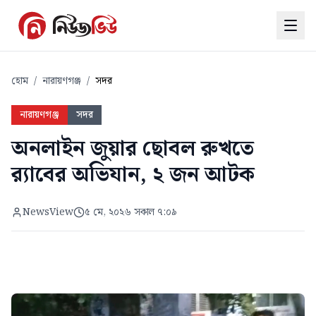
হোম
/
নারায়ণগঞ্জ
/
সদর
নারায়ণগঞ্জ
সদর
অনলাইন জুয়ার ছোবল রুখতে
র‍্যাবের অভিযান, ২ জন আটক
NewsView
৫ মে, ২০২৬ সকাল ৭:০৯