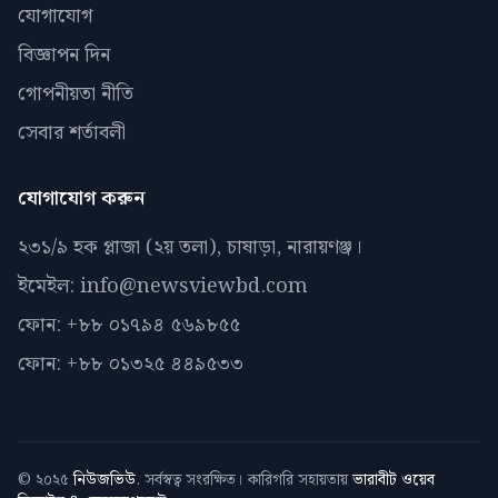
যোগাযোগ
বিজ্ঞাপন দিন
গোপনীয়তা নীতি
সেবার শর্তাবলী
যোগাযোগ করুন
২৩১/৯ হক প্লাজা (২য় তলা), চাষাড়া, নারায়ণঞ্জ।
ইমেইল: info@newsviewbd.com
ফোন: +৮৮ ০১৭৯৪ ৫৬৯৮৫৫
ফোন: +৮৮ ০১৩২৫ ৪৪৯৫৩৩
© ২০২৫
নিউজভিউ
. সর্বস্বত্ব সংরক্ষিত। কারিগরি সহায়তায়
ভারাবীট ওয়েব