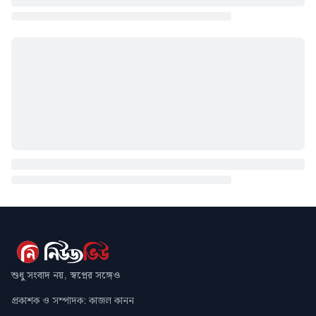
শুধু সংবাদ নয়, স্বপ্নের সঙ্গেও
প্রকাশক ও সম্পাদক: কাজল কানন