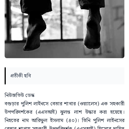
প্রতীকী ছবি
নিউজভিউ ডেস্ক
বগুড়ার পুলিশ লাইনসে বেতার শাখার (ওয়্যালেস) এক সহকারী
উপপরিদর্শকের (এএসআই) ঝুলন্ত লাশ উদ্ধার করা হয়েছে।
নিহতের নাম আরিফুল ইসলাম (৪০)। তিনি পুলিশ লাইনসের
বেতার শাখায় সহকারী উপপরিদর্শক (এএসআই) হিসেবে দায়িত্ব