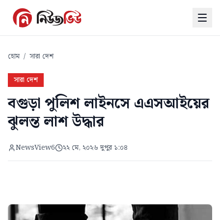
হোম
/
সারা দেশ
সারা দেশ
বগুড়া পুলিশ লাইনসে এএসআইয়ের
ঝুলন্ত লাশ উদ্ধার
NewsView6
২২ মে, ২০২৬ দুপুর ১:০৪