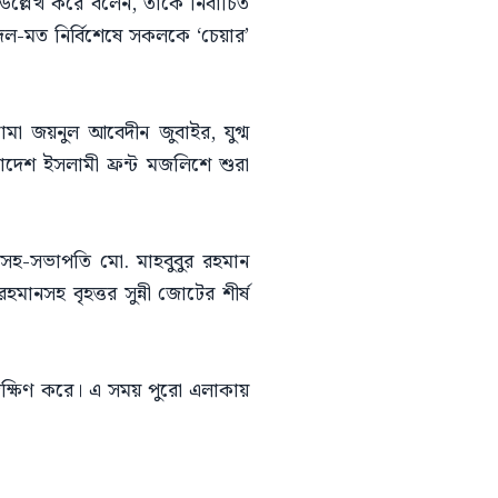
উল্লেখ করে বলেন, তাকে নির্বাচিত
দল-মত নির্বিশেষে সকলকে ‘চেয়ার’
ামা জয়নুল আবেদীন জুবাইর, যুগ্ম
েশ ইসলামী ফ্রন্ট মজলিশে শুরা
হ-সভাপতি মো. মাহবুবুর রহমান
নসহ বৃহত্তর সুন্নী জোটের শীর্ষ
প্রদক্ষিণ করে। এ সময় পুরো এলাকায়