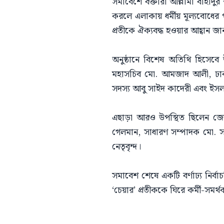
সমাবেশে বক্তারা আল্লামা বাহাদু
করলে এলাকায় ধর্মীয় মূল্যবোধের
প্রতীকে ঐক্যবদ্ধ হওয়ার আহ্বান জা
অনুষ্ঠানে বিশেষ অতিথি হিসেবে 
মহাসচিব মো. আমজাদ আলী, ঢাকা
সদস্য আবু সাইদ কাদেরী এবং ইসলা
এছাড়া আরও উপস্থিত ছিলেন জেল
গেলমান, সাধারণ সম্পাদক মো. সাদ
নেতৃবৃন্দ।
সমাবেশ শেষে একটি বর্ণাঢ্য নির্ব
‘চেয়ার’ প্রতীককে ঘিরে কর্মী-সমর্