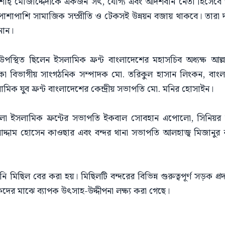
র শাহ্ মোজাদ্দেদীকে একজন সৎ, যোগ্য এবং আদর্শবান নেতা হিসেবে 
 পাশাপাশি সামাজিক সম্প্রীতি ও টেকসই উন্নয়ন বজায় থাকবে। তারা 
নান।
উপস্থিত ছিলেন ইসলামিক ফ্রন্ট বাংলাদেশের মহাসচিব অধ্যক্ষ আল্ল
 বিভাগীয় সাংগঠনিক সম্পাদক মো. তরিকুল হাসান লিংকন, বাংলাদ
মিক যুব ফ্রন্ট বাংলাদেশের কেন্দ্রীয় সভাপতি মো. মনির হোসাইন।
া ইসলামিক ফ্রন্টের সভাপতি ইকবাল সোবহান এপোলো, সিনিয়র স
্দাম হোসেন কাওছার এবং বন্দর থানা সভাপতি আলহাজ্ব মিজানুর রহমা
াচনি মিছিল বের করা হয়। মিছিলটি বন্দরের বিভিন্ন গুরুত্বপূর্ণ সড়ক 
থকদের মাঝে ব্যাপক উৎসাহ-উদ্দীপনা লক্ষ্য করা গেছে।