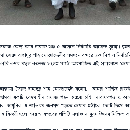
চনকে কেন্দ্র করে নারায়ণগঞ্জ-৫ আসনে নির্বাচনি আমেজ তুঙ্গে। বৃহত
লামা সৈয়দ বাহাদুর শাহ্ মোজাদ্দেদীর সমর্থনে বন্দরে এক বিশাল নির্বা
রকারি কদম রসুল কলেজ সংলগ্ন মাঠে আয়োজিত এই সমাবেশে ‘চেয়ার’
আল্লামা সৈয়দ বাহাদুর শাহ্ মোজাদ্দেদী বলেন, “আমরা শান্তির রাজনী
ে আমরা একটি বৈষম্যহীন সমাজ গঠন করতে চাই। নারায়ণগঞ্জ-৫ আসনের
ক্ত এক আধুনিক ও শান্তিময় জনপদ গড়তে চেয়ার প্রতীকে ভোট দিয়ে 
বিজয়ী হলে সদর ও বন্দরের প্রতিটি এলাকায় সুষম উন্নয়ন নিশ্চিত ক