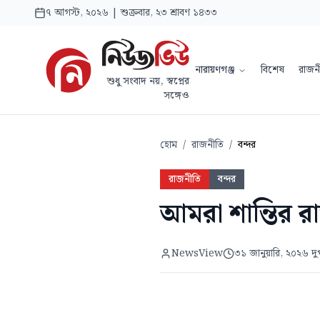
৭ আগস্ট, ২০২৬ | শুক্রবার, ২৩ শ্রাবণ ১৪৩৩
নারায়ণগঞ্জ
বিশেষ
রাজন
শুধু সংবাদ নয়, স্বপ্নের
সঙ্গেও
হোম
/
রাজনীতি
/
বন্দর
রাজনীতি
বন্দর
আমরা শান্তির রা
NewsView
৩১ জানুয়ারি, ২০২৬ দু