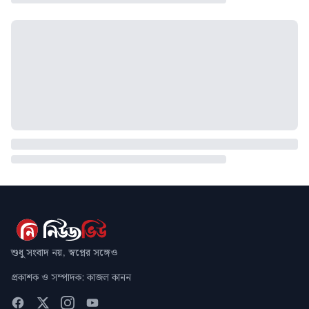
শুধু সংবাদ নয়, স্বপ্নের সঙ্গেও
প্রকাশক ও সম্পাদক: কাজল কানন