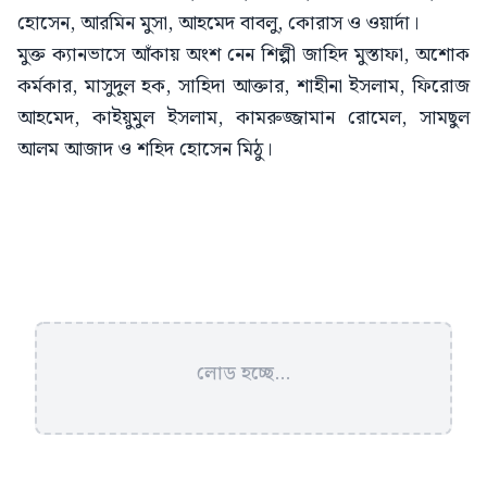
হোসেন, আরমিন মুসা, আহমেদ বাবলু, কোরাস ও ওয়ার্দা।
মুক্ত ক্যানভাসে আঁকায় অংশ নেন শিল্পী জাহিদ মুস্তাফা, অশোক
কর্মকার, মাসুদুল হক, সাহিদা আক্তার, শাহীনা ইসলাম, ফিরোজ
আহমেদ, কাইয়ুমুল ইসলাম, কামরুজ্জামান রোমেল, সামছুল
আলম আজাদ ও শহিদ হোসেন মিঠু।
লোড হচ্ছে...