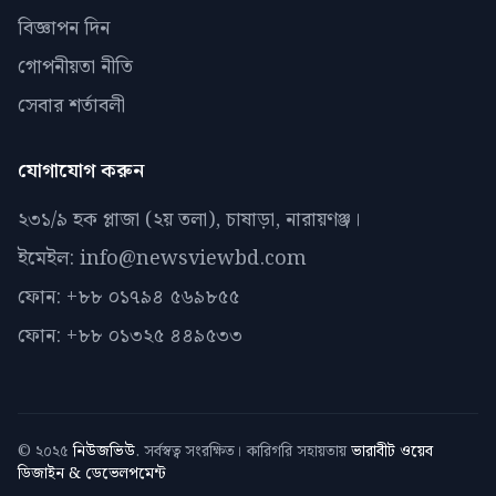
বিজ্ঞাপন দিন
গোপনীয়তা নীতি
সেবার শর্তাবলী
যোগাযোগ করুন
২৩১/৯ হক প্লাজা (২য় তলা), চাষাড়া, নারায়ণঞ্জ।
ইমেইল: info@newsviewbd.com
ফোন: +৮৮ ০১৭৯৪ ৫৬৯৮৫৫
ফোন: +৮৮ ০১৩২৫ ৪৪৯৫৩৩
© ২০২৫
নিউজভিউ
. সর্বস্বত্ব সংরক্ষিত। কারিগরি সহায়তায়
ভারাবীট ওয়েব
ডিজাইন & ডেভেলপমেন্ট