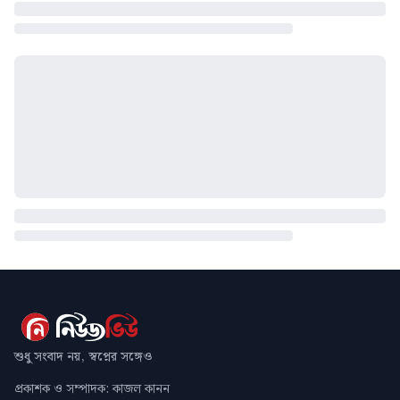
শুধু সংবাদ নয়, স্বপ্নের সঙ্গেও
প্রকাশক ও সম্পাদক: কাজল কানন