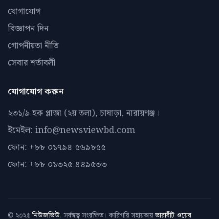
যোগাযোগ
বিজ্ঞাপন দিন
গোপনীয়তা নীতি
সেবার শর্তাবলী
যোগাযোগ করুন
২৩১/৯ হক প্লাজা (২য় তলা), চাষাড়া, নারায়ণঞ্জ।
ইমেইল: info@newsviewbd.com
ফোন: +৮৮ ০১৭৯৪ ৫৬৯৮৫৫
ফোন: +৮৮ ০১৩২৫ ৪৪৯৫৩৩
© ২০২৫
নিউজভিউ
. সর্বস্বত্ব সংরক্ষিত। কারিগরি সহায়তায়
ভারাবীট ওয়েব