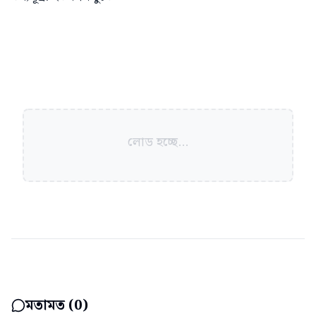
লোড হচ্ছে...
মতামত (
0
)