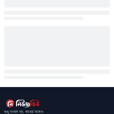
শুধু সংবাদ নয়, স্বপ্নের সঙ্গেও