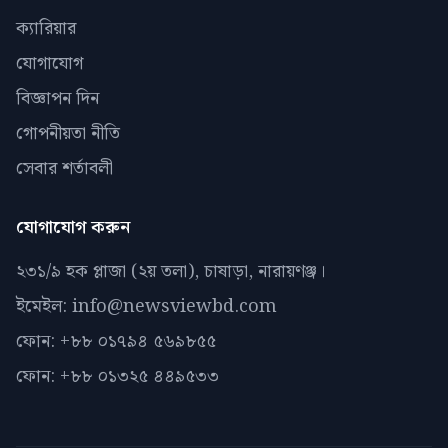
ক্যারিয়ার
যোগাযোগ
বিজ্ঞাপন দিন
গোপনীয়তা নীতি
সেবার শর্তাবলী
যোগাযোগ করুন
২৩১/৯ হক প্লাজা (২য় তলা), চাষাড়া, নারায়ণঞ্জ।
ইমেইল: info@newsviewbd.com
ফোন: +৮৮ ০১৭৯৪ ৫৬৯৮৫৫
ফোন: +৮৮ ০১৩২৫ ৪৪৯৫৩৩