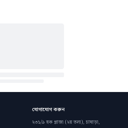
যোগাযোগ করুন
২৩১/৯ হক প্লাজা (২য় তলা), চাষাড়া,