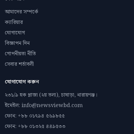
আমাদের সম্পর্কে
ক্যারিয়ার
যোগাযোগ
বিজ্ঞাপন দিন
গোপনীয়তা নীতি
সেবার শর্তাবলী
যোগাযোগ করুন
২৩১/৯ হক প্লাজা (২য় তলা), চাষাড়া, নারায়ণঞ্জ।
ইমেইল: info@newsviewbd.com
ফোন: +৮৮ ০১৭৯৪ ৫৬৯৮৫৫
ফোন: +৮৮ ০১৩২৫ ৪৪৯৫৩৩