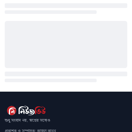
শুধু সংবাদ নয়, স্বপ্নের সঙ্গেও
প্রকাশক ও সম্পাদক: কাজল কানন