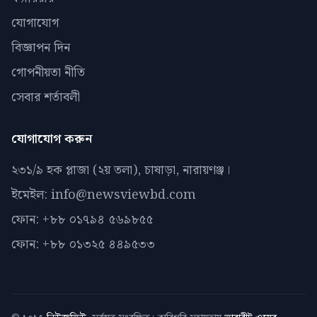
যোগাযোগ
বিজ্ঞাপন দিন
গোপনীয়তা নীতি
সেবার শর্তাবলী
যোগাযোগ করুন
২৩১/৯ হক প্লাজা (২য় তলা), চাষাড়া, নারায়ণঞ্জ।
ইমেইল: info@newsviewbd.com
ফোন: +৮৮ ০১৭৯৪ ৫৬৯৮৫৫
ফোন: +৮৮ ০১৩২৫ ৪৪৯৫৩৩