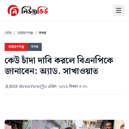
হোম
/
নারায়ণগঞ্জ
/
বন্দর
নারায়ণগঞ্জ
বন্দর
কেউ চাঁদা দাবি করলে বিএনপিকে
জানাবেন: অ্যাড. সাখাওয়াত
NHP NewsView
২ এপ্রিল, ২০২৬ বিকাল ৩:৩২