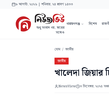
৮ আগস্ট, ২০২৬ | শনিবার, ২৪ শ্রাবণ ১৪৩৩
নারায়ণগঞ্জ
বিশেষ
রাজন
শুধু সংবাদ নয়, স্বপ্নের
সঙ্গেও
হোম
/
জাতীয়
জাতীয়
খালেদা জিয়ার 
NewsView
৩ ডিসেম্বর, ২০২৫ সক