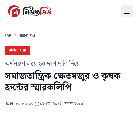
হোম
/
নারায়ণগঞ্জ
নারায়ণগঞ্জ
অর্থমন্ত্রণালয়ে ১০ দফা দাবি নিয়ে
সমাজতান্ত্রিক ক্ষেতমজুর ও কৃষক
ফ্রন্টের স্মারকলিপি
NewsView5
১৮ মে, ২০২৬ সকাল ৮:৩৫