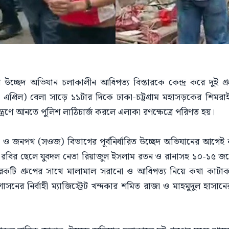
র উচ্ছেদ অভিযান চলাকালীন আধিপত্য বিস্তারকে কেন্দ্র করে দুই গ্র
৫ এপ্রিল) বেলা সাড়ে ১১টার দিকে ঢাকা-চট্টগ্রাম মহাসড়কের শিম
িয়ন্ত্রণে আনতে পুলিশ লাঠিচার্জ করলে এলাকা রণক্ষেত্রে পরিণত হয়।
ে, সড়ক ও জনপথ (সওজ) বিভাগের পূর্বনির্ধারিত উচ্ছেদ অভিযানের আগে
লাম রবির ছেলে যুবদল নেতা রিয়াজুল ইসলাম রতন ও রানাসহ ১০-১৫ 
েকটি গ্রুপের সাথে মালামাল সরানো ও আধিপত্য নিয়ে কথা কাটাকাট
ের নির্বাহী ম্যাজিস্ট্রেট খন্দকার শমিত রাজা ও মাহমুদুল হাসান