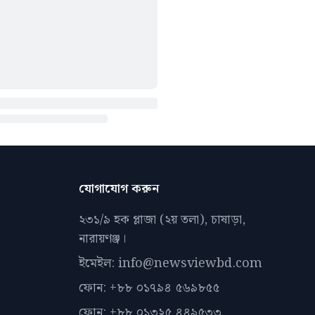
যোগাযোগ করুন
২৩১/৯ হক প্লাজা (২য় তলা), চাষাড়া,
নারায়ণঞ্জ।
ইমেইল: info@newsviewbd.com
ফোন: +৮৮ ০১৭৯৪ ৫৬৯৮৫৫
ফোন: +৮৮ ০১৩২৫ ৪৪৯৫৩৩