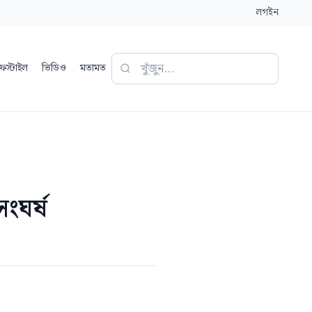
লগইন
ফস্টাইল
ভিডিও
মতামত
ংঘর্ষ