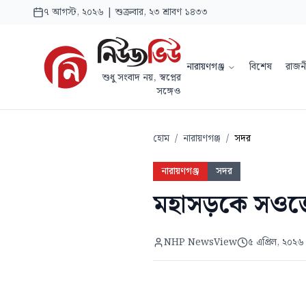
৭ আগস্ট, ২০২৬ | শুক্রবার, ২৩ শ্রাবণ ১৪৩৩
নারায়ণগঞ্জ
বিশেষ
রাজন
শুধু সংবাদ নয়, স্বপ্নের
সঙ্গেও
হোম
/
নারায়ণগঞ্জ
/
সদর
নারায়ণগঞ্জ
সদর
মহাসড়কে সওজের 
NHP NewsView
৫ এপ্রিল, ২০২