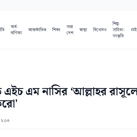
শিল্প-
অর্থ-
সারা
ীতি
আন্তর্জাতিক
শিক্ষা
স্বাস্থ্য
বিনোদন
সাহিত্য-
লাই
বাণিজ্য
দেশ
সংস্কৃতি
্রতি এইচ এম নাসির ‘আল্লাহর রাস
করো'
র ২:০৩