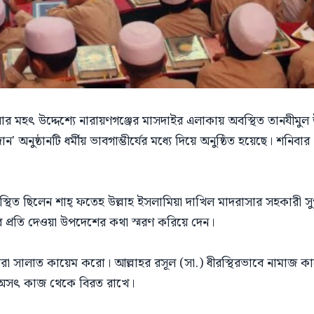
ধ করার মহৎ উদ্দেশ্যে নারায়ণগঞ্জের মাসদাইর এলাকায় অবস্থিত তানযীমুল
ন' অনুষ্ঠানটি ধর্মীয় ভাবগাম্ভীর্যের মধ্যে দিয়ে অনুষ্ঠিত হয়েছে। শনি
পস্থিত ছিলেন শাহ্ ফতেহ উল্লাহ ইসলামিয়া দাখিল মাদরাসার সহকারী স
প্রতি দেওয়া উপদেশের কথা স্মরণ করিয়ে দেন।
রা সালাত কায়েম করো। আল্লাহর রসূল (সা.) ধীরস্থিরভাবে নামাজ 
অসৎ কাজ থেকে বিরত রাখে।