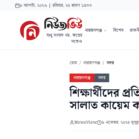
৯ আগস্ট, ২০২৬ | রবিবার, ২৫ শ্রাবণ ১৪৩৩
নারায়ণগঞ্জ
বিশেষ
রাজন
শুধু সংবাদ নয়, স্বপ্নের
সঙ্গেও
হোম
/
নারায়ণগঞ্জ
/
সদর
নারায়ণগঞ্জ
সদর
শিক্ষার্থীদের প
সালাত কায়েম 
NewsView
৮ নভেম্বর, ২০২৫ দুপু