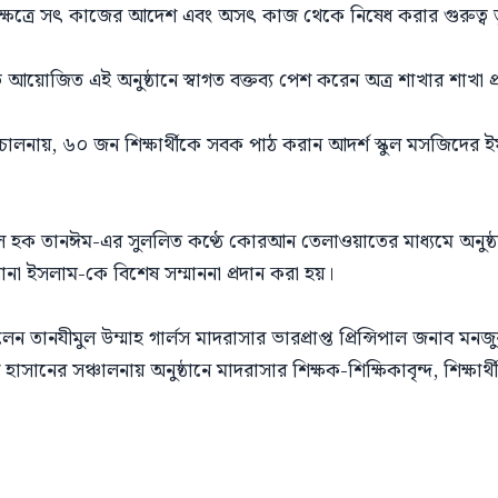
টি ক্ষেত্রে সৎ কাজের আদেশ এবং অসৎ কাজ থেকে নিষেধ করার গুরুত্ব 
ে আয়োজিত এই অনুষ্ঠানে স্বাগত বক্তব্য পেশ করেন অত্র শাখার শাখা
িচালনায়, ৬০ জন শিক্ষার্থীকে সবক পাঠ করান আদর্শ স্কুল মসজিদে
ুল হক তানঈম-এর সুললিত কণ্ঠে কোরআন তেলাওয়াতের মাধ্যমে অনুষ্ঠান
য়ানা ইসলাম-কে বিশেষ সম্মাননা প্রদান করা হয়।
 তানযীমুল উম্মাহ গার্লস মাদরাসার ভারপ্রাপ্ত প্রিন্সিপাল জনাব মনজ
ানের সঞ্চালনায় অনুষ্ঠানে মাদরাসার শিক্ষক-শিক্ষিকাবৃন্দ, শিক্ষ