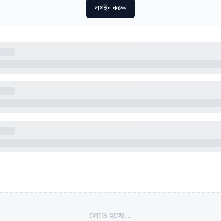
লগইন করুন
লোড হচ্ছে...