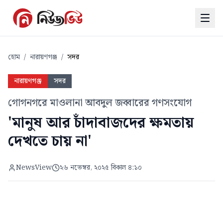
হোম
/
নারায়ণগঞ্জ
/
সদর
নারায়ণগঞ্জ
সদর
গোগনগরে মাওলানা আবদুল জব্বারের গণসংযোগ
'মানুষ আর চাঁদাবাজদের ক্ষমতায়
দেখতে চায় না'
NewsView
২৬ নভেম্বর, ২০২৫ বিকাল ৪:১০