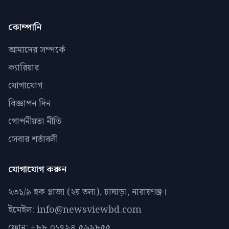
কোম্পানি
আমাদের সম্পর্কে
ক্যারিয়ার
যোগাযোগ
বিজ্ঞাপন দিন
গোপনীয়তা নীতি
সেবার শর্তাবলী
যোগাযোগ করুন
২৩১/৯ হক প্লাজা (২য় তলা), চাষাড়া, নারায়ণঞ্জ।
ইমেইল: info@newsviewbd.com
ফোন: +৮৮ ০১৭৯৪ ৫৬৯৮৫৫