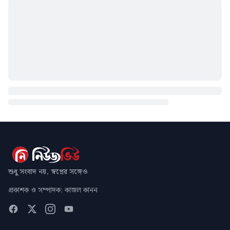
শুধু সংবাদ নয়, স্বপ্নের সঙ্গেও
প্রকাশক ও সম্পাদক: কাজল কানন