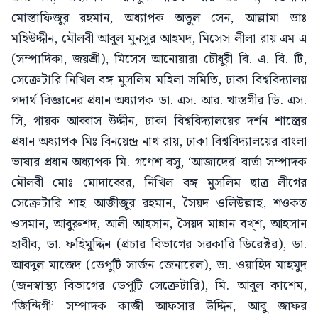
মোস্তাফিজুর রহমান, অধ্যাপক অতুল সেন, আল্লামা ডাঃ
মহিউদ্দীন, মৌলবী আবুল মুনসুর আহমদ, মিসেস লীলা রায় এম এ
(সম্পাদিকা, জয়শ্রী), মিসেস আনোয়ারা চৌধুরী বি. এ. বি. টি,
সেক্রেটারি নিখিল বঙ্গ মুসলিম মহিলা সমিতি, ঢাকা বিশ্ববিদ্যালয়
পদার্থ বিজ্ঞানের প্রধান অধ্যাপক ডা. এস. আর. খাস্তগীর ডি. এস.
সি, গায়ক আব্বাস উদ্দীন, ঢাকা বিশ্ববিদ্যালয়ের দর্শন শাস্ত্রের
প্রধান অধ্যাপক মিঃ বিনয়েন্দ্র নাথ রায়, ঢাকা বিশ্ববিদ্যালয়ের বাংলা
ভাষার প্রধান অধ্যাপক মি. গণেশ বসু, ‘আজাদের’ বার্তা সম্পাদক
মৌলবী মোঃ মোদাব্বের, নিখিল বঙ্গ মুসলিম ছাত্র লীগের
সেক্রেটারি শাহ আজীজুর রহমান, সৈয়দ ওলিউল্লাহ, শওকত
ওসমান, আবুরুশদ, আলী আহসান, সৈয়দ মান্নান বখ্শ, আহসান
হাবীব, ডা. ফহিমুদ্দিন (প্রচার বিভাগের সরকারি ডিরেক্টর), ডা.
আবদুল মাজেদ (ডেপুটি সার্জন জেনারেল), ডা. ওয়াহিদ মাহমুদ
(জনস্বাস্থ্য বিভাগের ডেপুটি সেক্রেটারি), মি. আবুল কাশেম,
‘জিন্দিগী’ সম্পাদক কাজী আফসার উদ্দিন, আবু জাফর