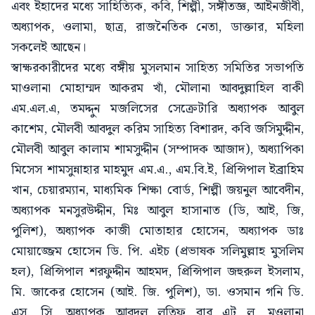
এবং ইহাদের মধ্যে সাহিত্যিক, কবি, শিল্পী, সঙ্গীতজ্ঞ, আইনজীবী,
অধ্যাপক, ওলামা, ছাত্র, রাজনৈতিক নেতা, ডাক্তার, মহিলা
সকলেই আছেন।
স্বাক্ষরকারীদের মধ্যে বঙ্গীয় মুসলমান সাহিত্য সমিতির সভাপতি
মাওলানা মোহাম্মদ আকরম খাঁ, মৌলানা আবদুল্লাহিল বাকী
এম.এল.এ, তমদ্দুন মজলিসের সেক্রেটারি অধ্যাপক আবুল
কাশেম, মৌলবী আবদুল করিম সাহিত্য বিশারদ, কবি জসিমুদ্দীন,
মৌলবী আবুল কালাম শামসুদ্দীন (সম্পাদক আজাদ), অধ্যাপিকা
মিসেস শামসুন্নাহার মাহমুদ এম.এ., এম.বি.ই, প্রিন্সিপাল ইব্রাহিম
খান, চেয়ারম্যান, মাধ্যমিক শিক্ষা বোর্ড, শিল্পী জয়নুল আবেদীন,
অধ্যাপক মনসুরউদ্দীন, মিঃ আবুল হাসানাত (ডি, আই, জি,
পুলিশ), অধ্যাপক কাজী মোতাহার হোসেন, অধ্যাপক ডাঃ
মোয়াজ্জেম হোসেন ডি. পি. এইচ (প্রভাষক সলিমুল্লাহ মুসলিম
হল), প্রিন্সিপাল শরফুদ্দীন আহমদ, প্রিন্সিপাল জহুরুল ইসলাম,
মি. জাকের হোসেন (আই. জি. পুলিশ), ডা. ওসমান গনি ডি.
এস. সি, অধ্যাপক আবদুল লতিফ বার এট ল, মওলানা