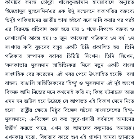
কমিটির সদস্য চৌধুরী খালেকুজ্জামান হায়দ্রাবাদে অনুষ্ঠিত
‘ইত্তেহাদুল মুসলেমিন’এর এক উর্দু সম্মেলনে সভাপতির বক্তব্যে
‘উর্দুই পাকিস্তানের জাতীয় ভাষা হইবে’ বলে দাবি করার পর পরই
এর বিরুদ্ধে প্রতিবাদ শুরু হয়ে যায়।১ পক্ষে-বিপক্ষে বক্তব্য ও
লেখালেখি আরম্ভ হয়। ৩ জুন ‘কাফেলা’ পত্রিকার ১ম বর্ষ, ১ম
সংখ্যায় কবি বুদ্ধদেব বসুর একটি চিঠি প্রকাশিত হয়। তিনি
পত্রিকার সম্পাদক বরাবর চিঠিটি লিখেন। তিনি লিখেন,
‘কলকাতার মুসলমান সাহিত্যিকরা মিলে নতুন একটি বাংলা
সাপ্তাহিক বের করেছেন, এই খবর পেয়ে উৎসাহিত হয়েছি। বলা
বাহুল্য, বাঙালি সাহিত্যিকদের ‘হিন্দু’ ও ‘মুসলমান’ এই দুই অংশে
বিভক্ত আমি নিজের মনে কখনোই করি না; কিন্তু ঘটনাচক্র আজ
এমন ঘন জটিল হয়ে উঠেছে যে আপাতত এই বিভাগ মেনে নিতে
হলো। রাষ্ট্রীয় ক্ষেত্রে নিষ্ঠুর বিচ্ছেদ ঘটলো বাংলাদেশের হিন্দু-
মুসলমানে; এ-বিচ্ছেদ যে কত সুদূর-প্রসারী সর্বনাশে আমাদের
উত্তীর্ণ করতে পারে, এখন তা আমাদের কল্পনারও অনায়ত্ত।
এখনকার মতো, বিধাতার কাছে শুধু এই প্রার্থনা আমরা জানাতে