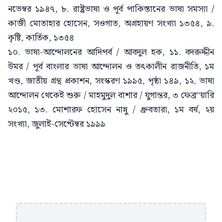
নভেম্বর ১৯৪৭, ৮. রাষ্ট্রভাষা ও পূর্ব পাকিস্তানের ভাষা সমস্যা /
কাজী মোতাহার হোসেন, সওগাত, অগ্রহায়ণ সংখ্যা ১৩৫৪, ৯.
কৃষ্টি, কার্তিক, ১৩৫৪
১০. ভাষা-আন্দোলনের আদিপর্ব / আবদুল হক, ১১. বদরুদ্দীন
উমর / পূর্ব বাংলার ভাষা আন্দোলন ও তৎকালীন রাজনীতি, ১ম
খণ্ড, জাতীয় গ্রন্থ প্রকাশন, সংস্করণ ১৯৯৫, পৃষ্ঠা ১৪৯, ১২. ভাষা
আন্দোলন থেকেই শুরু / মাহমুদুল বাশার / যুগান্তর, ৩ ফেব্র“য়ারি
২০১৫, ১৩. মোশারফ হোসেন নান্নু / ধ্রুবতারা, ১ম বর্ষ, ২য়
সংখ্যা, জুলাই-সেপ্টেম্বর ১৯৯৯