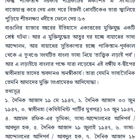
কিন্তু পাকিস্তান সরকার পত্রিকাটির প্রকাশিত ঐ সংখ্যাটি
বাজেয়াপ্ত করে দেয় এবং পরে বিজলী প্রেসটিকেও তারা জ্বালিয়ে
পুড়িয়ে শীতলক্ষ্যা নদীতে ফেলে দেয়।১৩
বাঙালির হাজার বছরের ইতিহাসে একাত্তরের মুক্তিযুদ্ধ একটি
শ্রেষ্ঠ ঘটনা। আর এ মুক্তিযুদ্ধের আতুর ঘর হচ্ছে বায়ান্নের ভাষা
আন্দোলন, আর বায়ান্নের সুতিকাগার হচ্ছে পাকিস্তান-পূর্বকাল
থেকে এ ভূখণ্ডে সংঘটিত বাংলা ভাষা নিয়ে ‘তাত্ত্বিক লড়াই পর্ব’।
আর এ লড়াইয়ে বাংলার পক্ষে যারা লড়েছেন এই বঙ্গীয় ব-দ্বীপের
স্বাধীনতায় তাদের অবদানও অনস্বীকার্য। তারা যেমনি ভাষাসৈনিক
তেমনি আমাদের মুক্তি সংগ্রামেরও আদিযোদ্ধা।
তথ্যসূত্র
১. দৈনিক আজাদ ১৯ মে ১৯৪৭, ২. দৈনিক আজাদ ৩০ জুন
১৯৪৭, ৩. স্বাধীনতা (কমিউনিস্ট পার্টির মুখপত্র) ২৩ জুন ১৯৪৭,
৪. আহমদ রফিক-এর ভূমিকা, ভাষা-আন্দোলনের আদিপর্ব /
আবদুল হক, ৫. দৈনিক আজাদ ২৯ জুলাই ১৯৪৭, ৬. ভাষা-
আন্দোলনের আদিপর্ব / আবদুল হক, ৭. দৈনিক আজাদ ১৮