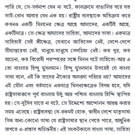
পারি যে, সে-সর্বনাশ যেন না ঘটে, কালক্রমে বাঙালির ঘরে যত
ভাই-বোন আবার যেন এক হয়। রাষ্ট্রীয় ব্যবস্থাকে অতিক্রম করে
কখনও একটি মিলনের ক্ষেত্র আছে আমাদের, একটিই আছে,
একটিমাত্র। সে-ক্ষেত্র আমাদের সাহিত্য, আমাদের ভাষা। একমাত্র
সাহিত্যই সেই শ্রীক্ষেত্র, যেখানে জাতিভেদ নেই, দেশে-দেশে
সীমান্তরেখা নেই, মানুষে-মানুষে ভেদচিহ্ন নেই। কত দূর, কত
অচেনা, কত বিরোধী পরস্পরের সঙ্গে মিলন ঘটে সাহিত্যে-আর এ
তো বাংলার হিন্দু মুসলমান। হিন্দু মুসলমান উভয়েই যে বাংলা
ভাষা বলে, এই কি তাদের ঐক্যের অলঙ্ঘ্য পরিচয় নয়? আমাদের
এই মৌল এবং বর্তমানে একমাত্র মিলনক্ষেত্রেও বিপন্ন হবে, যদি
রাষ্ট্রভাষারূপে পূর্ব বাংলায় উর্দু আর পশ্চিম বাংলায় হিন্দি স্থাপিত
হয়। সে-দূর্দৈব যাতে না ঘটে, সে উদ্দেশ্যে আন্দোলন আরম্ভ করার
সময় এসেছে। রাষ্ট্রব্যবস্থা যে-রকমই হোক, স্বাধীন দেশে মাতৃভাষা
ভিন্ন অন্য-কোনো ভাষা যে রাষ্ট্রভাষার স্থান পেতে পারে, আধুনিক
জগতে এ-প্রস্তাব অচিন্তনীয়। এই সংকটকালে বাংলা ভাষা, সাহিত্য