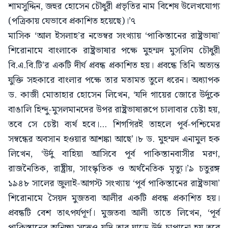
শামসুদ্দিন, জহুর হোসেন চৌধুরী প্রভৃতির নাম বিশেষ উলে­খযোগ্য
(পত্রিকায় যেভাবে প্রকাশিত হয়েছে)।’৭
মাসিক ‘আল ইসলাহ’র নভেম্বর সংখ্যায় ‘পাকিস্তানের রাষ্ট্রভাষা’
শিরোনামে বাংলাকে রাষ্ট্রভাষার পক্ষে মুহম্মদ মুসলিম চৌধুরী
বি.এ.বি.টি’র একটি দীর্ঘ প্রবন্ধ প্রকাশিত হয়। প্রবন্ধে তিনি অত্যন্ত
যুক্তি সহকারে বাংলার পক্ষে তার মতামত তুলে ধরেন। অধ্যাপক
ড. কাজী মোতাহার হোসেন লিখেন, ‘যদি গায়ের জোরে উর্দুকে
বাঙালি হিন্দু-মুসলমানদের উপর রাষ্ট্রভাষারূপে চালাবার চেষ্টা হয়,
তবে সে চেষ্টা ব্যর্থ হবে।... শিগগিরই তাহলে পূর্ব-পশ্চিমের
সম্বন্ধের অবসান হওয়ার আশঙ্কা আছে’।৮ ড. মুহম্মদ এনামুল হক
লিখেন, ‘উর্দু বাহিয়া আসিবে পূর্ব পাকিস্তানবাসীর মরণ,
রাজনৈতিক, রাষ্ট্রীয়, সাংস্কৃতিক ও অর্থনৈতিক মৃত্যু।’৯ চতুরঙ্গ
১৯৪৮ সালের জুলাই-আগস্ট সংখ্যায় ‘পূর্ব পাকিস্তানের রাষ্ট্রভাষা’
শিরোনামে সৈয়দ মুজতবা আলীর একটি প্রবন্ধ প্রকাশিত হয়।
প্রবন্ধটি বেশ তাৎপর্যপূর্ণ। মুজতবা আলী তাতে লিখেন, ‘পূর্ব
পাকিস্তানের অনিচ্ছা সত্ত্বেও যদি তার ঘাড়ে উর্দু চাপানো হয় তবে