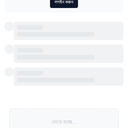
লগইন করুন
লোড হচ্ছে...