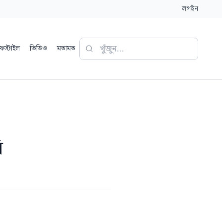
লগইন
ফস্টাইল
ভিডিও
মতামত
ি