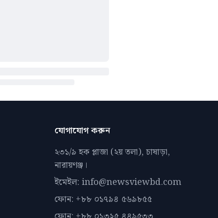
যোগাযোগ করুন
২৩১/৯ হক প্লাজা (২য় তলা), চাষাড়া,
নারায়ণঞ্জ।
ইমেইল: info@newsviewbd.com
ফোন: +৮৮ ০১৭৯৪ ৫৬৯৮৫৫
ফোন: +৮৮ ০১৩২৫ ৪৪৯৫৩৩