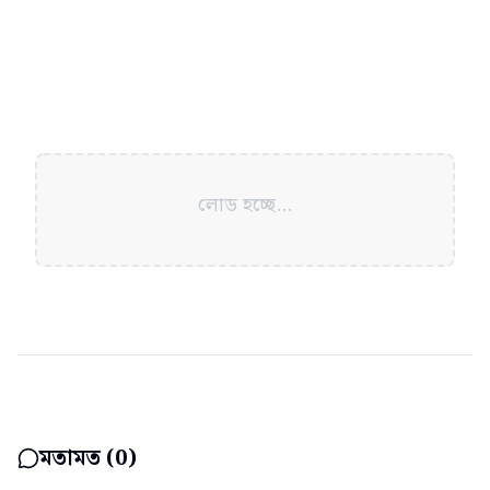
লোড হচ্ছে...
মতামত (
0
)